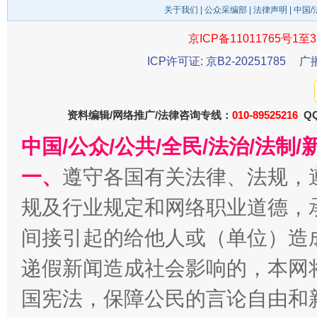
关于我们
|
公众采编部
|
法律声明
| 中国
今
在谋一域中谋全局
京ICP备11011765号1至3
ICP许可证: 京B2-20251785
广
资料编辑/网络推广/法律咨询专线：
010-89525216
QQ
中国/公众/公共/全民/法治/法
一、
遵守各国有关法律、法规，
习近平的博鳌关键词
规及行业规定和网络职业道德，
魏明亮
间接引起的给他人或（单位）造
递假新闻造成社会影响的，本网
国宪法，保障公民的言论自由和