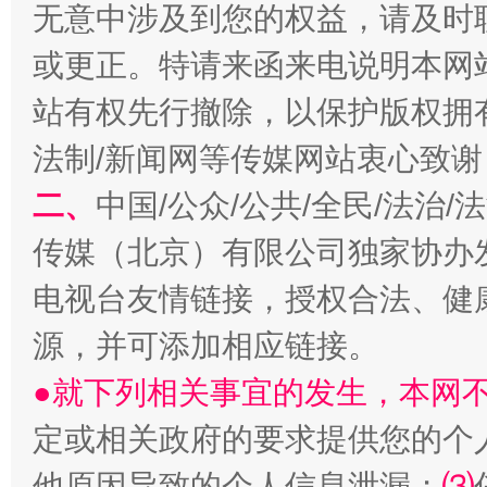
无意中涉及到您的权益，请及时
或更正。特请来函来电说明本网
站有权先行撤除，以保护版权拥有者
生
“刷贴”乱象丛生
法制/新闻网等传媒网站衷心致谢
二、
中国/公众/公共/全民/法治
传媒（北京）有限公司独家协办
电视台友情链接，授权合法、健
源，并可添加相应链接。
●就下列相关事宜的发生，本网
揭批美国五大"原罪"
"炒
定或相关政府的要求提供您的个
他原因导致的个人信息泄漏；
⑶