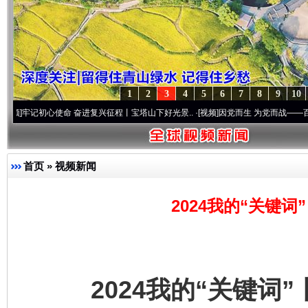
1
2
3
4
5
6
7
8
9
10
初心使命 奋进复兴征程丨宝塔山下好光景..
·[视频]
因党而生 为党而战——百年“纪”事⑧加
首页
»
视频新闻
2024我的“关键
2024我的“关键词