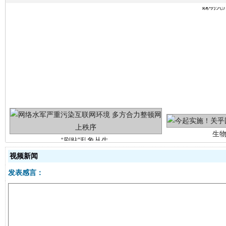
生
“刷贴”乱象丛生
视频新闻
发表感言：
揭批美国五大"原罪"
"炒