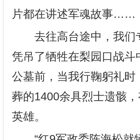
片都在讲述军魂故事……
去往高台途中，我们专
凭吊了牺牲在梨园口战斗
公墓前，当我行鞠躬礼时
葬的1400余具烈士遗骸
英雄。
“红9军政委陈海松就