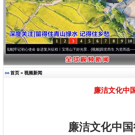
1
2
3
4
5
6
7
8
9
10
记初心使命 奋进复兴征程丨宝塔山下好光景..
·[视频]
因党而生 为党而战——百年“纪”事
首页
»
视频新闻
廉洁文化中
廉洁文化中国