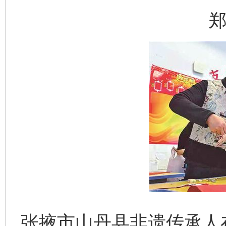
郑
张掖市山丹县非遗传承人